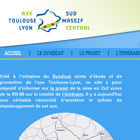
ACCUEIL
LE SYNDICAT
LE PROJET
L’ITINÉRAIR
Créé à l’initiative du
Syndicat
mixte d’étude et de
promotion de l’axe Toulouse-Lyon, ce site a pour
objectif d’informer sur
le projet
de la mise en 2x2 voies
de la RN 88 sur la totalité de
l’itinéraire
. Il y a aujourd'hui
une véritable nécessité d’accélérer le rythme de
réaménagement de cet axe.