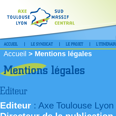
ACCUEIL
LE SYNDICAT
LE PROJET
L’ITINÉRAIR
Accueil
> Mentions légales
Mentions légales
Editeur
Editeur
: Axe Toulouse Lyon
Directeur de la publication