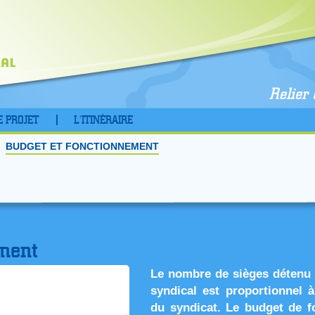
E PROJET
L’ITINÉRAIRE
BUDGET ET FONCTIONNEMENT
ement
Le nombre de sièges détenu p
syndical est proportionnel 
du syndicat. Le budget de f