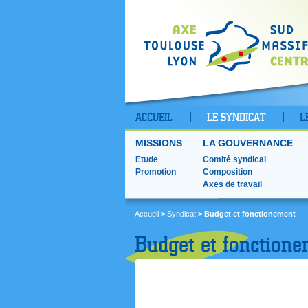
ACCUEIL
LE SYNDICAT
L
MISSIONS
LA GOUVERNANCE
Etude
Comité syndical
Promotion
Composition
Axes de travail
Accueil
>
Syndicat
> Budget et fonctionement
Budget et fonction