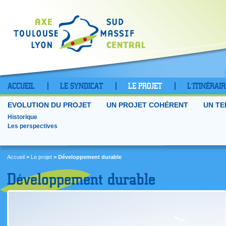
ACCUEIL
LE SYNDICAT
LE PROJET
L’ITINÉRAIR
EVOLUTION DU PROJET
UN PROJET COHÉRENT
UN TE
Historique
Les perspectives
Accueil
>
Le projet
> Développement durable
Développement durable