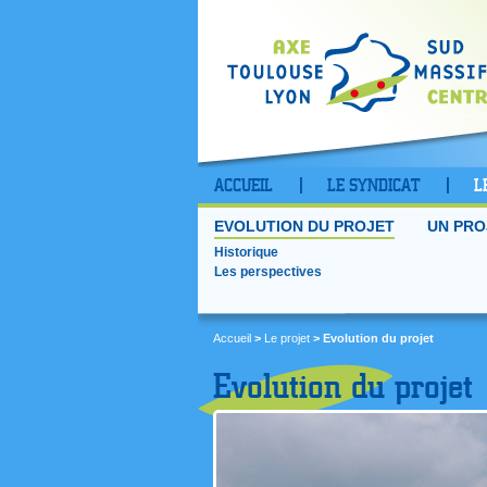
ACCUEIL
LE SYNDICAT
L
EVOLUTION DU PROJET
UN PRO
Historique
Les perspectives
Accueil
>
Le projet
> Evolution du projet
Evolution du projet