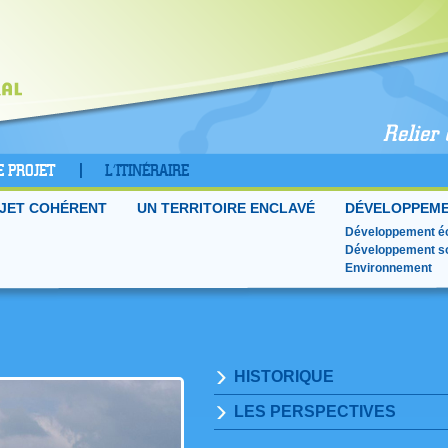
E PROJET
L’ITINÉRAIRE
JET COHÉRENT
UN TERRITOIRE ENCLAVÉ
DÉVELOPPEME
Développement é
Développement so
Environnement
HISTORIQUE
LES PERSPECTIVES
La progression du projet
L’importance et la dimension priori