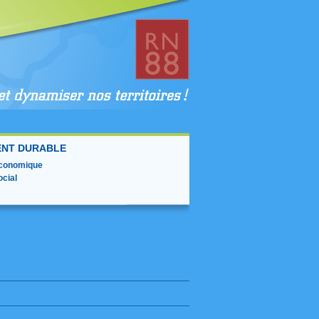
NT DURABLE
conomique
cial
taire du projet de réaménagement de la RN